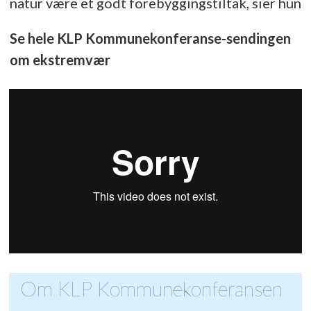
natur være et godt forebyggingstiltak, sier hun
Se hele KLP Kommunekonferanse-sendingen
om ekstremvær
Om KLP Kommunekonferansen