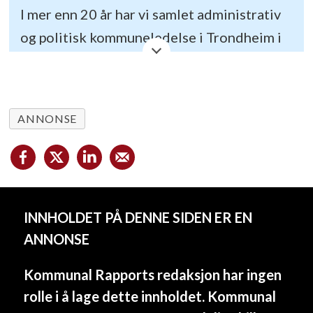
I mer enn 20 år har vi samlet administrativ
og politisk kommuneledelse i Trondheim i
uke 10 til en todagers konferanse med
faglig påfyll, inspirasjon, læring og
mingling. I tillegg til den årlige fysiske
ANNONSE
konferansen i mars, har vi gjennom året
digitale sendinger på halvannen time som
tar opp aktuelle temaer for
kommuneledere. Disse er bygd opp som
INNHOLDET PÅ DENNE SIDEN ER EN
TV-sendinger, med et stort knippe ulike
ANNONSE
gjester, innslag og historier fra hele landet.
21. november var det ekstremvær og
Kommunal Rapports redaksjon har ingen
klimatilpasning på agendaen.
rolle i å lage dette innholdet. Kommunal