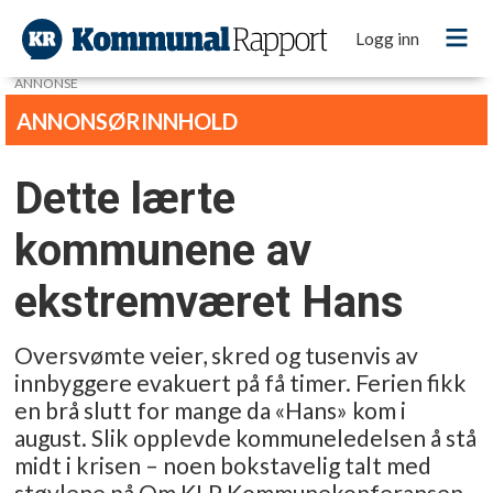
Logg inn
ANNONSE
Dette lærte
kommunene av
ekstremværet Hans
Oversvømte veier, skred og tusenvis av
innbyggere evakuert på få timer. Ferien fikk
en brå slutt for mange da «Hans» kom i
august. Slik opplevde kommuneledelsen å stå
midt i krisen – noen bokstavelig talt med
støvlene på.Om KLP Kommunekonferansen