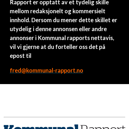
Rapport er opptatt av et tydelig skille
Påmeldingen til den fysiske KLP
mellom redaksjonelt og kommersielt
Kommunekonferansen 7. og 8. mars i
innhold. Dersom du mener dette skillet er
Trondheim er i gang, og hvis du melder deg
utydelig i denne annonsen eller andre
på før 1. desember får du early bird-pris!
annonser i Kommunal rapports nettavis,
vil vi gjerne at du forteller oss det på
Meld deg på her
epost til
fred@kommunal-rapport.no