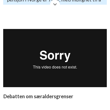
gå av ved fylte 67.
- Noen yrker med ekstra fysiske eller
psykiske belastninger har lavere
aldersgrense, og kan da velge å gå av
tidligere.
- Vanlige yrker med særaldersgrense er
f.eks brannmann, renholder eller sykepleier.
Debatten om særaldersgrenser