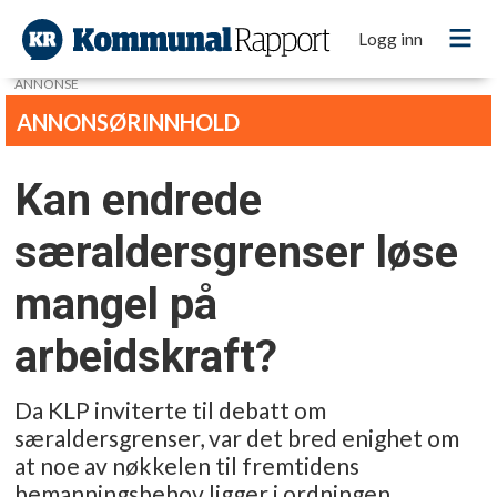
Logg inn
ANNONSE
Kan endrede
særaldersgrenser løse
mangel på
arbeidskraft?
Da KLP inviterte til debatt om
særaldersgrenser, var det bred enighet om
at noe av nøkkelen til fremtidens
bemanningsbehov ligger i ordningen.