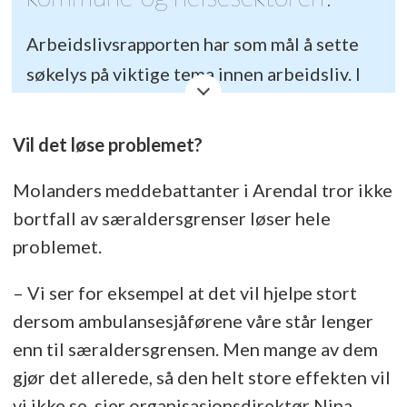
Arbeidslivsrapporten har som mål å sette
søkelys på viktige tema innen arbeidsliv. I
årets rapport ser vi spesielt på hvordan
arbeidsglede kan bidra til å holde folk
Vil det løse problemet?
lengre i jobb.
Molanders meddebattanter i Arendal tror ikke
Les den her
bortfall av særaldersgrenser løser hele
problemet.
– Vi ser for eksempel at det vil hjelpe stort
dersom ambulansesjåførene våre står lenger
enn til særaldersgrensen. Men mange av dem
gjør det allerede, så den helt store effekten vil
vi ikke se, sier organisasjonsdirektør Nina